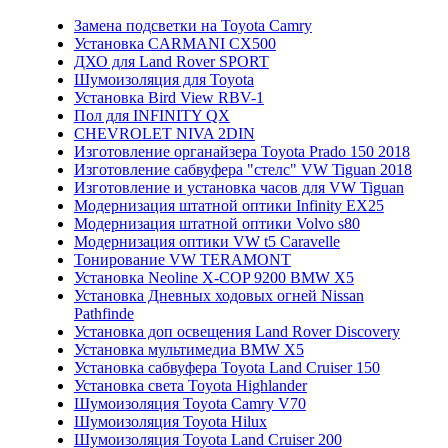
Замена подсветки на Toyota Camry
Установка CARMANI CX500
ДХО для Land Rover SPORT
Шумоизоляция для Toyota
Установка Bird View RBV-1
Пол для INFINITY QX
CHEVROLET NIVA 2DIN
Изготовление органайзера Toyota Prado 150 2018
Изготовление сабвуфера "стелс" VW Tiguan 2018
Изготовление и установка часов для VW Tiguan
Модернизация штатной оптики Infinity EX25
Модернизация штатной оптики Volvo s80
Модернизация оптики VW t5 Caravelle
Тонирование VW TERAMONT
Установка Neoline X-COP 9200 BMW X5
Установка Дневных ходовых огней Nissan
Pathfinde
Установка доп освещения Land Rover Discovery
Установка мультимедиа BMW X5
Установка сабвуфера Toyota Land Cruiser 150
Установка света Toyota Highlander
Шумоизоляция Toyota Camry V70
Шумоизоляция Toyota Hilux
Шумоизоляция Toyota Land Cruiser 200