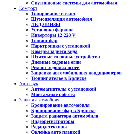
Спутниковые системы для автомобиля
Комфорт
Тонирование стекол
Шумоизоляция автомобиля
ЛЕД ЛИНЗЫ
Установка фаркопа
Инверторы 12-220 V
Тюнинг фар
Парктроники с установкой
Камеры заднего вида
Штатные головные устройства
Дневные ходовые огни
Ремонт ходовых огней
Заправка автомобильных кондиционеров
Тюнинг ателье в Брянске
Автозвук
Автомагнитолы с установкой
Монтажные работы
Защита автомобиля
Бронирование автомобиля
Бронирование фар в Брянске
Защита радиатора автомобиля
Видеорегистраторы
Радардетекторы
Оклейка авто пленкой