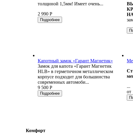
толщиной 1,5мм! Имеет очень...
В
К
2 990 Р
Н
за
Подробнее
П
Капотный замок «Гарант Магнетик»
Ме
Замок для капота «Гарант Магнетик
Ст
HLB» в герметичном металлическом
ме
корпусе подходит для большинства
современных автомоби...
...
9 500 Р
от 
Подробнее
П
Комфорт