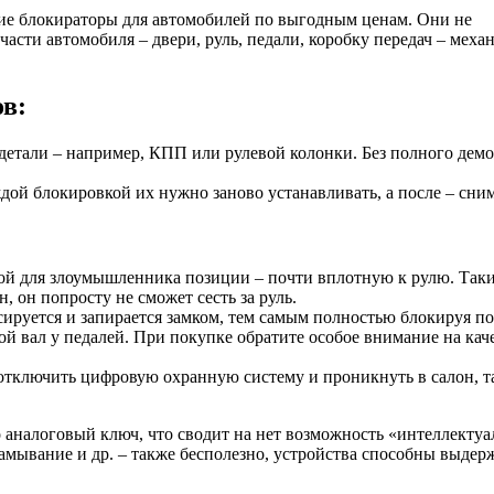
ие блокираторы для автомобилей по выгодным ценам. Они не
асти автомобиля – двери, руль, педали, коробку передач – меха
в:
етали – например, КПП или рулевой колонки. Без полного дем
ой блокировкой их нужно заново устанавливать, а после – сним
ной для злоумышленника позиции – почти вплотную к рулю. Так
, он попросту не сможет сесть за руль.
ируется и запирается замком, тем самым полностью блокируя по
ой вал у педалей. При покупке обратите особое внимание на кач
 отключить цифровую охранную систему и проникнуть в салон, т
 аналоговый ключ, что сводит на нет возможность «интеллектуа
амывание и др. – также бесполезно, устройства способны выдер