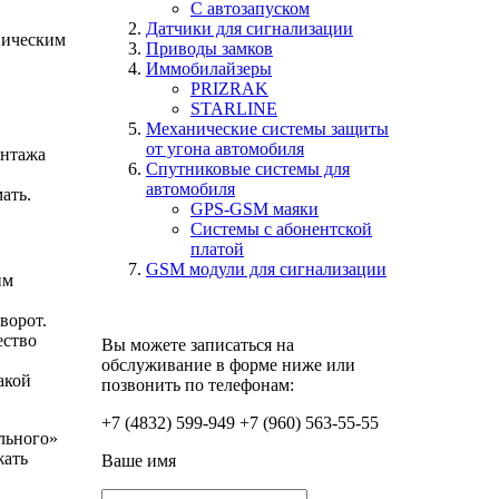
С автозапуском
Датчики для сигнализации
ническим
Приводы замков
Иммобилайзеры
PRIZRAK
STARLINE
Механические системы защиты
от угона автомобиля
онтажа
Спутниковые системы для
автомобиля
ать.
GPS-GSM маяки
Системы с абонентской
платой
GSM модули для сигнализации
им
ворот.
ество
Вы можете записаться на
обслуживание в форме ниже или
акой
позвонить по телефонам:
+7 (4832) 599-949
+7 (960) 563-55-55
льного»
жать
Ваше имя