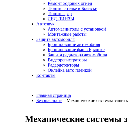
Ремонт ходовых огней
Тюнинг ателье в Брянске
Тюнинг фар
ЛЕД ЛИНЗЫ
Автозвук
Автомагнитолы c установкой
Монтажные работы
Защита автомобиля
Бронирование автомобиля
Бронирование фар в Брянске
Защита радиатора автомобиля
Видеорегистраторы
Радардетекторы
Оклейка авто пленкой
Контакты
Главная страница
Безопасность
Механические системы защит
Механические системы з