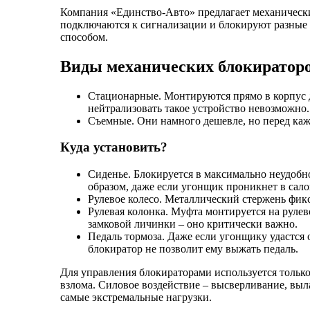
Компания «Единство-Авто» предлагает механическ
подключаются к сигнализации и блокируют разные ч
способом.
Виды механических блокираторо
Стационарные. Монтируются прямо в корпус д
нейтрализовать такое устройство невозможно.
Съемные. Они намного дешевле, но перед кажд
Куда установить?
Сиденье. Блокируется в максимально неудоб
образом, даже если угонщик проникнет в салон
Рулевое колесо. Металлический стержень фикс
Рулевая колонка. Муфта монтируется на рулев
замковой личинки – оно критически важно.
Педаль тормоза. Даже если угонщику удастся
блокиратор не позволит ему выжать педаль.
Для управления блокираторами используется только
взлома. Силовое воздействие – высверливание, выл
самые экстремальные нагрузки.