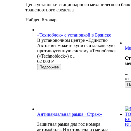
Цена установки стационарного механического блок
транспортного средства
Найден 6 товар
«Техноблок» с установкой в Брянске
В установочном центре «Единство-
Авто» вы можете купить итальянскую
Mu
противоугонную систему «Техноблок»
(«Technoblock») с ...
Ст
62 000 Р
ме
Подробнее
...
от 
П
Антивандальная рамка «Страж»
БЛ
Защитная рамка для гос номера
B
автомобиля. Изготовлена из метала