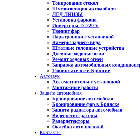
Тонирование стекол
Шумоизоляция автомобиля
ЛЕД ЛИНЗЫ
Установка фаркопа
Инверторы 12-220 V
Тюнинг фар
Парктроники с установкой
Камеры заднего вида
Штатные головные устройства
Дневные ходовые огни
Ремонт ходовых огней
Заправка автомобильных кондиционе
Тюнинг ателье в Брянске
Автозвук
Автомагнитолы с установкой
Монтажные работы
Защита автомобиля
Бронирование автомобиля
Бронирование фар в Брянске
Защита радиатора автомобиля
Видеорегистраторы
Радардетекторы
Оклейка авто пленкой
Контакты