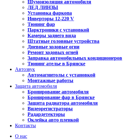
Шумоизоляция автомобиля
ЛЕД ЛИНЗЫ
Установка фаркопа
Инверторы 12-220 V
Тюнинг фар
Парктроники с установкой
Камеры заднего вида
Штатные головные устройства
Дневные ходовые огни
Ремонт ходовых огней
Заправка автомобильных кондиционеров
Тюнинг ателье в Брянске
Автозвук
Автомагнитолы с установкой
Монтажные работы
Защита автомобиля
Бронирование автомобиля
Бронирование фар в Брянске
Защита радиатора автомобиля
Видеорегистраторы
Радардетекторы
Оклейка авто пленкой
Контакты
О нас